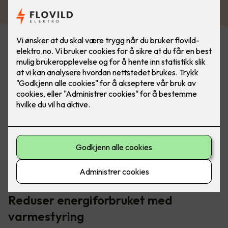
Smart varmestyring gir deg full kontroll på
energiforbruket ditt i hele boligen. Dette kan du enkelt
styre fra et veggpanel.
Reduser energiforbruket med
varmestyring