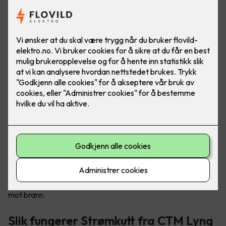
Tryggere og mer brannsikre hjem
Sikkerhetsløsningen kalt «Strømkutt» sørger for å stenge
strømmen til elektriske apparater ved røykutvikling, og det
kan forhindre eller redusere brannskader i boligen din. Det er
en enkel måte for deg å bedre sikre din familie og deg selv
mot brann.
Slik fungerer Strømkutt fra CTM Lyng