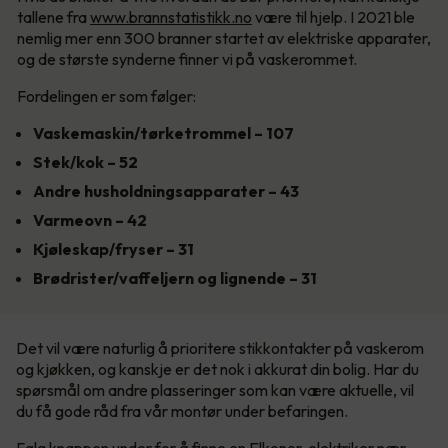
tallene fra
www.brannstatistikk.no
være til hjelp. I 2021 ble
nemlig mer enn 300 branner startet av elektriske apparater,
og de største synderne finner vi på vaskerommet.
Fordelingen er som følger:
Vaskemaskin/tørketrommel – 107
Stek/kok – 52
Andre husholdningsapparater – 43
Varmeovn – 42
Kjøleskap/fryser – 31
Brødrister/vaffeljern og lignende – 31
Det vil være naturlig å prioritere stikkontakter på vaskerom
og kjøkken, og kanskje er det nok i akkurat din bolig. Har du
spørsmål om andre plasseringer som kan være aktuelle, vil
du få gode råd fra vår montør under befaringen.