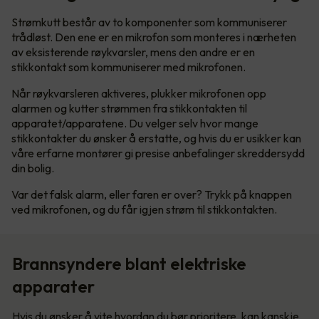
Strømkutt består av to komponenter som kommuniserer
trådløst. Den ene er en mikrofon som monteres i nærheten
av eksisterende røykvarsler, mens den andre er en
stikkontakt som kommuniserer med mikrofonen.
Når røykvarsleren aktiveres, plukker mikrofonen opp
alarmen og kutter strømmen fra stikkontakten til
apparatet/apparatene. Du velger selv hvor mange
stikkontakter du ønsker å erstatte, og hvis du er usikker kan
våre erfarne montører gi presise anbefalinger skreddersydd
din bolig.
Var det falsk alarm, eller faren er over? Trykk på knappen
ved mikrofonen, og du får igjen strøm til stikkontakten.
Brannsyndere blant elektriske
apparater
Hvis du ønsker å vite hvordan du bør prioritere, kan kanskje