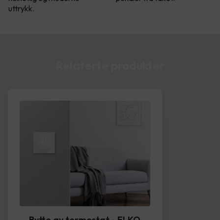
uttrykk.
Relaterte produkter
Bytte av termostat - ELKO