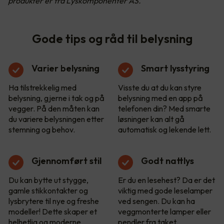
produkter er fra Lyskomponenter AS.
Gode tips og råd til belysning
Varier belysning
Smart lysstyring
Ha tilstrekkelig med
Visste du at du kan styre
belysning, gjerne i tak og på
belysning med en app på
vegger. På den måten kan
telefonen din? Med smarte
du variere belysningen etter
løsninger kan alt gå
stemning og behov.
automatisk og lekende lett.
Gjennomført stil
Godt nattlys
Du kan bytte ut stygge,
Er du en lesehest? Da er det
gamle stikkontakter og
viktig med gode leselamper
lysbrytere til nye og freshe
ved sengen. Du kan ha
modeller! Dette skaper et
veggmonterte lamper eller
helhetlig og moderne
pendler fra taket.