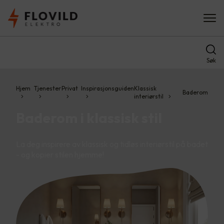
Søk
Hjem
Tjenester
Privat
Inspirasjonsguiden
Klassisk
Baderom
interiørstil
Baderom i klassisk stil
La deg inspirere av klassisk og tidløs interiørstil på badet
- og kopier stilen hjemme!