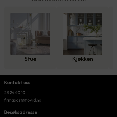
Stue
Kjøkken
Kontakt oss
23 24 40 10
firmapost@flovild.no
Besøksadresse