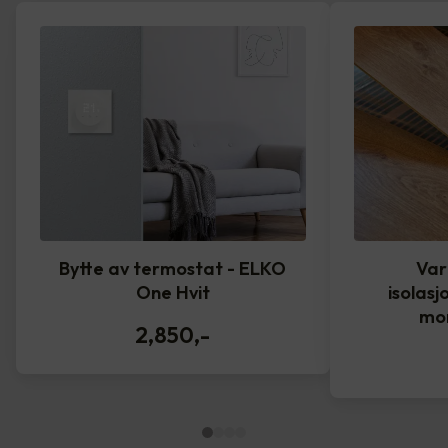
Bytte av termostat - ELKO
Var
One Hvit
isolasj
mo
2,850
,-