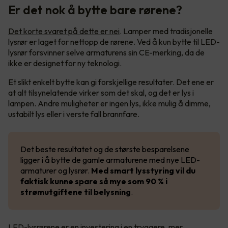
Er det nok å bytte bare rørene?
Det korte svaret på dette er nei
. Lamper med tradisjonelle
lysrør er laget for nettopp de rørene. Ved å kun bytte til LED-
lysrør forsvinner selve armaturens sin CE-merking, da de
ikke er designet for ny teknologi.
Et slikt enkelt bytte kan gi forskjellige resultater. Det ene er
at alt tilsynelatende virker som det skal, og det er lys i
lampen. Andre muligheter er ingen lys, ikke mulig å dimme,
ustabilt lys eller i verste fall brannfare.
Det beste resultatet og de største besparelsene
ligger i å bytte de gamle armaturene med nye LED-
armaturer og lysrør.
Med smart lysstyring vil du
faktisk kunne spare så mye som 90 % i
strømutgiftene til belysning
.
LED-lysrørene er en investering i en tryggere, mer