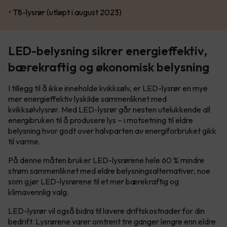
• T8-lysrør (utløpt i august 2023)
LED-belysning sikrer energieffektiv,
bærekraftig og økonomisk belysning
I tillegg til å ikke inneholde kvikksølv, er LED-lysrør en mye
mer energieffektiv lyskilde sammenliknet med
kvikksølvlysrør. Med LED-lysrør går nesten utelukkende all
energibruken til å produsere lys – i motsetning til eldre
belysning hvor godt over halvparten av energiforbruket gikk
til varme.
På denne måten bruker LED-lysrørene hele 60 % mindre
strøm sammenliknet med eldre belysningsalternativer, noe
som gjør LED-lysrørene til et mer bærekraftig og
klimavennlig valg.
LED-lysrør vil også bidra til lavere driftskostnader for din
bedrift. Lysrørene varer omtrent tre ganger lengre enn eldre