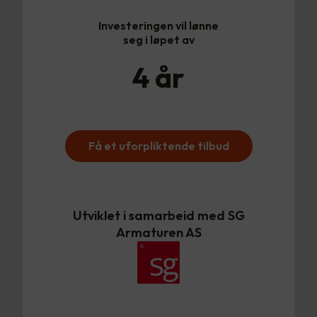
Investeringen vil lønne
seg i løpet av
4
år
Få et uforpliktende tilbud
Utviklet i samarbeid med SG
Armaturen AS