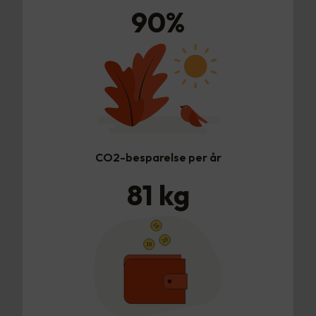
90
%
CO2-besparelse per år
81
kg