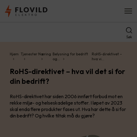
Søk
Hjem
Tjenester
Næring
Belysning for bedrift
RoHS-direktivet –
og…
hva vi…
RoHS-direktivet – hva vil det si for
din bedrift?
RoHS-direktivet har siden 2006 innført forbud mot en
rekke miljø- og helseskadelige stoffer. I løpet av 2023
skal enda flere produkter fases ut. Hva har dette å si for
din bedrift? Og hvilke tiltak må du gjøre?