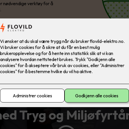
er nødvendige verktøy for å
.
 systematisk med bær
ed Tryg og Miljøfyrtå