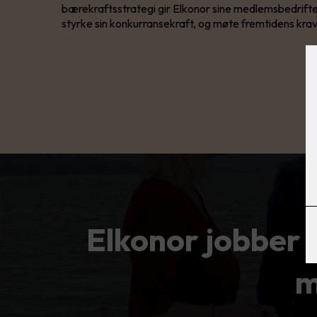
bærekraftsstrategi gir Elkonor sine medlemsbedrift
styrke sin konkurransekraft, og møte fremtidens krav
Elkonor jobber
m