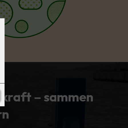
ekraft – sammen
rn