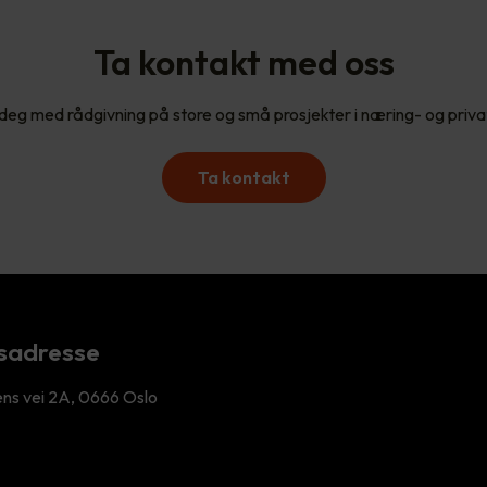
Ta kontakt med oss
 deg med rådgivning på store og små prosjekter i næring- og pri
Ta kontakt
sadresse
ens vei 2A, 0666 Oslo