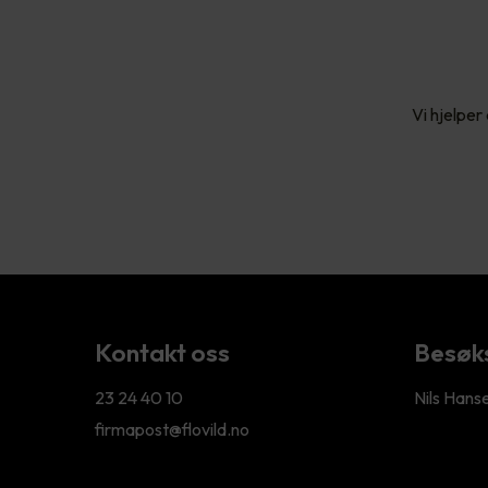
Vi hjelper
Kontakt oss
Besøk
23 24 40 10
Nils Hans
firmapost@flovild.no