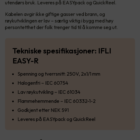
utendørs bruk. Leveres på EASYpack og QuickReel.
Kabelen avgir ikke giftige gasser ved brann, og
røykutviklingen er lav – særlig viktig i bygg med høy
persontetthet der folk trenger tid til å komme seg ut.
Tekniske spesifikasjoner: IFLI
EASY-R
Spenning og tverrsnitt: 250V, 2x1/1 mm
Halogenfri – IEC 60754
Lav røykutvikling – IEC 61034
Flammehemmende – IEC 60332-1-2
Godkjent etter NEK 591
Leveres på EASYpack og QuickReel