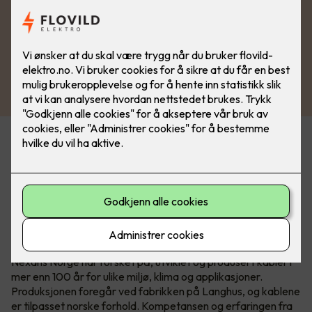
Det nye sortimentet er tilgjengelig i Nexans’ nye
serviceforpakning EASYpack og på E4-tromler som passer
til MOBIWAY MOB trommelstativ.
Over 100 år med norsk
kabelkompetanse
Nexans Norge har forsket på, utviklet og produsert kabler i
mer enn 100 år for ulike miljø, klima og applikasjoner.
Produksjonen foregår ved fabrikken på Langhus, og kablene
er tilpasset norske forhold. Kompetansen og erfaringen fra