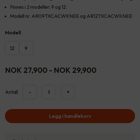
Finnes i 2 modeller: 9 og 12.
Modell nr. AR09TXCACWKNEE og AR12TXCACWKNEE
Modell
12
9
NOK 27,900
-
NOK 29,900
Antall
-
+
Legg i handlekurv