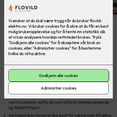
Samsung Nordic Geo
WindFree™️ Varmepumpe
Wind-Free ™ opprettholder en behagelig
temperatur uten direkte trekk. Inkludert
montering. Finnes i 2 modeller: 9 og 12.
Nye Samsung Nordic Wind-Free ™ er utviklet for vårt
nordiske klima, og er tilpasset alle våre fire årstider.
Samsung Nordic Wind-Free ™ passer både til kalde hytter,
varme kontorer og for de som vil ha et strømbesparende
og trekkfritt hjem.
Varmepumpen fungerer like godt for varme som til kjøling.