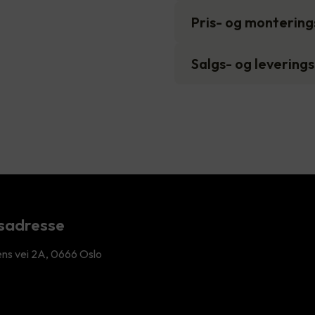
Pris- og monterin
Salgs- og levering
sadresse
ens vei 2A, 0666 Oslo