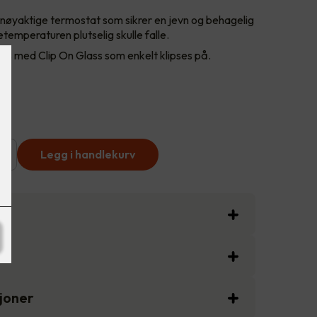
øyaktige termostat som sikrer en jevn og behagelig
temperaturen plutselig skulle falle.
s med Clip On Glass som enkelt klipses på.
+
Legg i handlekurv
sjoner