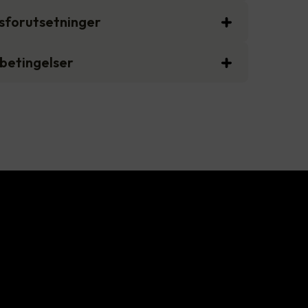
gsforutsetninger
sbetingelser