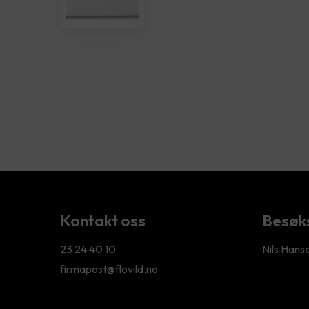
Kontakt oss
Besøk
23 24 40 10
Nils Hans
firmapost@flovild.no