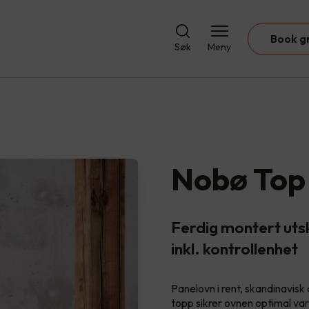
Book g
Søk
Meny
Nobø Top
Ferdig montert uts
inkl. kontrollenhet
Panelovn i rent, skandinavisk 
topp sikrer ovnen optimal va