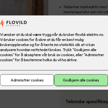
Nobø har markedets mest n
innetemperatur selv om ute
Panelovnen kan oppgradere
3,790
,-
Antall
-
Pakkens innhold
Beskrivelse
Tekniske spesifika