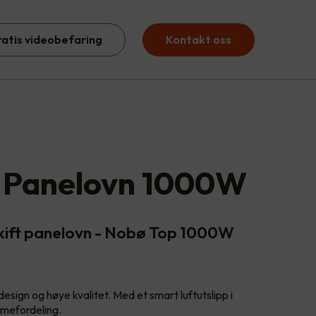
ratis videobefaring
Kontakt oss
 Panelovn 1000W
kift panelovn - Nobø Top 1000W
design og høye kvalitet. Med et smart luftutslipp i
rmefordeling.