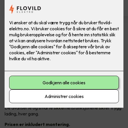
Easee Charge Up
Ferdig montert elbillader. Easee Charge UP er
liten, smart og full av kraft.
Utforsk Easee`s pålitelige og fremtidssikre elbillader som
fyller dine hjemmeladebehov.
Charge Up har støtte for alle elektriske kjøretøy, faser og
strømnett, og leverer alltid maksimal tilgjengelig ladeeffekt.
De avanserte og smarte sikkerhetsfunksjonene sikrer trygg
lading, hver gang.
Prisen er inkludert montering.