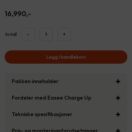
16,990
,-
Antall
-
+
Legg i handlekurv
Pakken inneholder
Fordeler med Easee Charge Up
Tekniske spesifikasjoner
Pris- og monteringsforutsetninger