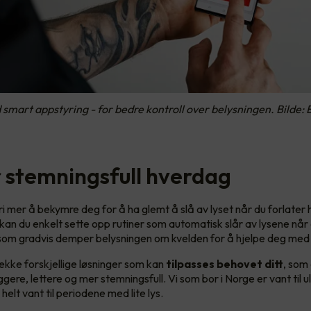
 smart appstyring - for bedre kontroll over belysningen. Bilde: 
 stemningsfull hverdag
ri mer å bekymre deg for å ha glemt å slå av lyset når du forlate
an du enkelt sette opp rutiner som automatisk slår av lysene når 
som gradvis demper belysningen om kvelden for å hjelpe deg med 
rekke forskjellige løsninger som kan
tilpasses behovet ditt
, som
ere, lettere og mer stemningsfull. Vi som bor i Norge er vant til ul
i helt vant til periodene med lite lys.