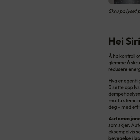
Skru på lyset
Hei Si
Å ha kontroll o
glemme å skru a
redusere energ
Hva er egentli
å sette opp ly
dempet belysni
«natta stemning
deg – med ett 
Automasjon
som skjer. Aut
eksempelvis s
bevegelse i løp