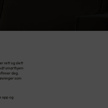
r rett og slett
godt smarthjem
efinner deg.
løsninger som
te opp og