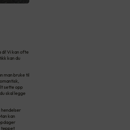
di! Vi kan ofte
tikk kan du
 man bruke til
romantisk,
lt sette opp
 du skal legge
a hendelser
 Man kan
oppdager
i teppet