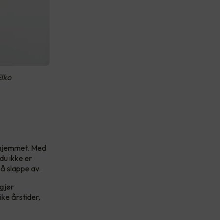
Elko
r hjemmet. Med
du ikke er
å slappe av.
 gjør
ike årstider,