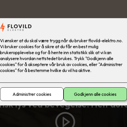
ELKO Smart
sk lys ved bevegelse. Helt au