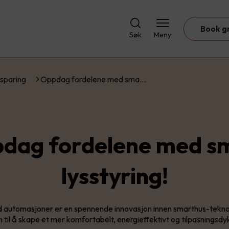
Book g
Søk
Meny
sparing
Oppdag fordelene med sma…
dag fordelene med s
lysstyring!
d automasjoner er en spennende innovasjon innen smarthus-teknol
 til å skape et mer komfortabelt, energieffektivt og tilpasningsdy