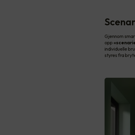
Scenar
Gjennom smart 
opp
«scenari
individuelle b
styres fra bryt