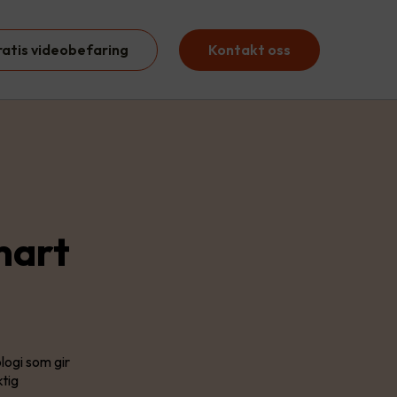
ratis videobefaring
Kontakt oss
mart
ogi som gir
ktig