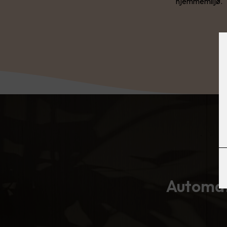
hjemmemiljø.
Automati