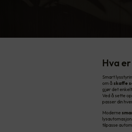
Hva er
Smart lysstyrin
om å
skaffe s
gjør det enkelt
Ved å sette o
passer din hve
Moderne
smar
lysautomasjons
tilpasse autom