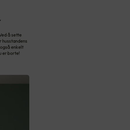
r
 Ved å sette
er husstandens
 også enkelt
u er borte!