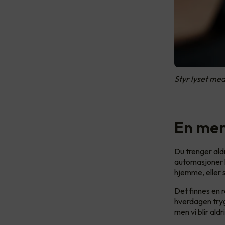
Styr lyset med
En mer
Du trenger ald
automasjoner k
hjemme, eller 
Det finnes en 
hverdagen trygg
men vi blir aldr