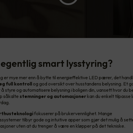
 egentlig smart lysstyring?
g er mye mer enn å bytte til energieffektive LED pærer, det handle
eg full kontroll
og god oversikt over husstandens belysning. Et 
 å styre og automatisere belysning i boligen din, uansett hvor du b
pp såkalte
stemninger og automasjoner
kan du enkelt tilpasse 
rdag.
thusteknologi
fokuserer på brukervennlighet. Mange
systemer tilbyr gode og intuitive apper som gjør det mulig å set
asjoner uten at du trenger å være en kløpper på det tekniske.