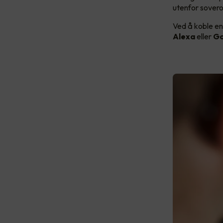
utenfor sove
Ved å koble en
Alexa
eller
Go