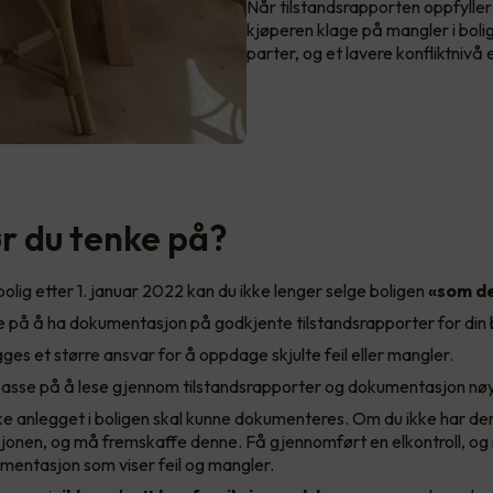
Når tilstandsrapporten oppfyller 
kjøperen klage på mangler i boli
parter, og et lavere konfliktnivå e
r du tenke på?
bolig etter 1. januar 2022 kan du ikke lenger selge boligen
«som de
 på å ha dokumentasjon på godkjente tilstandsrapporter for din b
ges et større ansvar for å oppdage skjulte feil eller mangler.
asse på å lese gjennom tilstandsrapporter og dokumentasjon nøye
ke anlegget i boligen skal kunne dokumenteres. Om du ikke har de
onen, og må fremskaffe denne. Få gjennomført en elkontroll, og
mentasjon som viser feil og mangler.