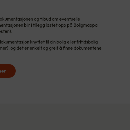
i dokumentasjonen og tilbud om eventuelle
entasjonen blir i tillegg lastet opp på Boligmappa
esten).
umentasjon knyttet til din bolig eller fritidsbolig
er), og det er enkelt og greit å finne dokumentene
her