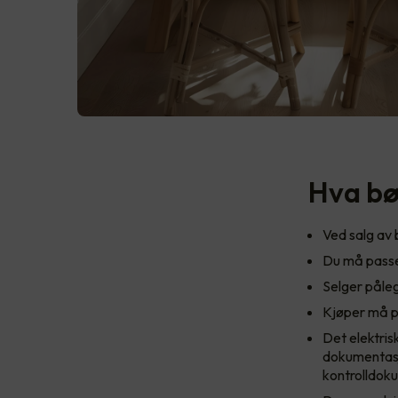
Hva bø
Ved salg av 
Du må passe
Selger påleg
Kjøper må p
Det elektris
dokumentasj
kontrolldoku