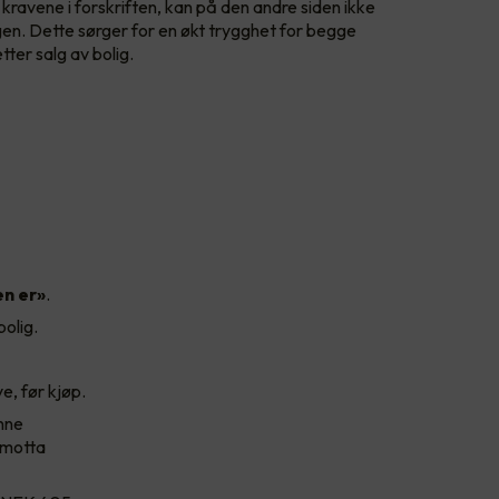
kravene i forskriften, kan på den andre siden ikke
gen. Dette sørger for en økt trygghet for begge
tter salg av bolig.
n er»
.
olig.
, før kjøp.
nne
 motta