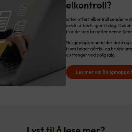
elkontroll?
Etter utført elkontroll sender v
avviksutbedringer til deg. Dokum
(for de som benytter denne tjen
Boligmappa inneholder data og dok
(som følger gårds- og bruksnumm
du trenger ved boligsalg.
Les mer om Boligmappa 
Lyst til å lese mer?