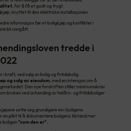
alitet
, for å få et godt og trygt
jøp, knyttet til den elektriske installasjonen.
dre informasjon før et boligkjøp og konflikter i
ere bli unngått.
hendingsloven tredde i
 2022
i kraft, ved salg av bolig og fritidsbolig.
jøp og salg av eiendom
, med en intensjon om å
igmarkedet. Den nye forskriften stiller minimumskrav
r som brukes ved avhending av helårs- og fritidsboliger
kjøpere sette seg grundigere inn i boligens
en plikt til å dokumentere boligens tilstand mer
ge boligen
"som den er"
.