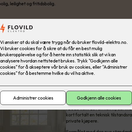
olig, leilighet og fritidsbolig.
Hva er NEK 40
I 2023 kom det en helt ny sertif
kort fortalt en teknisk tilstandsrap
private kjøpere.
Formålet med den nye standarden 