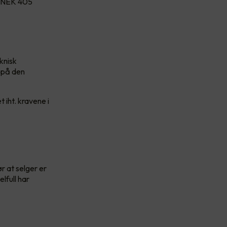
e NEK 405
knisk
 på den
 iht. kravene i
r at selger er
lfull har