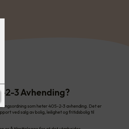
5-2-3 Avhending?
iseringsordning som heter 405-2-3 avhending. Det er
port ved salg av bolig, leilighet og fritidsbolig til
er å tilrettelegge for at det utarbeides