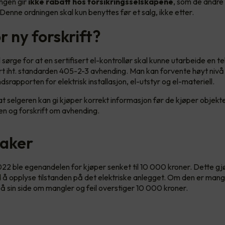
ngen gir
ikke rabatt hos forsikringsselskapene
, som de andr
Denne ordningen skal kun benyttes før et salg, ikke etter.
 ny forskrift?
sørge for at en sertifisert el-kontrollør skal kunne utarbeide en te
rt iht. standarden 405-2-3 avhending. Man kan forvente høyt nivå
ndsrapporten for elektrisk installasjon, el-utstyr og el-materiell.
at selgeren kan gi kjøper korrekt informasjon før de kjøper objektet
n og forskrift om avhending.
aker
2022 ble egenandelen for kjøper senket til 10 000 kroner. Dette gjø
 å opplyse tilstanden på det elektriske anlegget. Om den er mange
på sin side om mangler og feil overstiger 10 000 kroner.