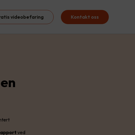
ratis videobefaring
Kontakt oss
 en
ntert
srapport
ved