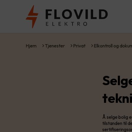
Hjem
Tjenester
Privat
Elkontroll og dok
Selg
tekn
Å selge bolig 
tilstanden til 
sertifiserings