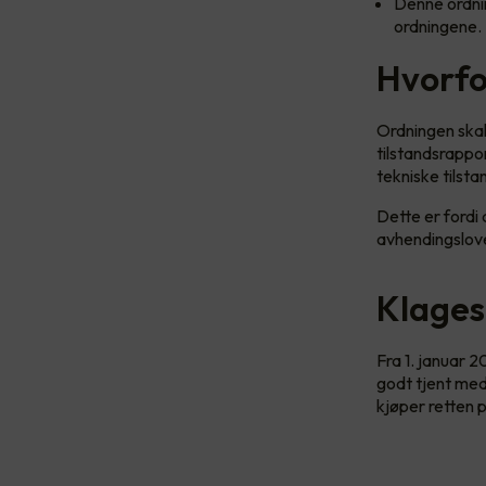
Denne ordni
ordningene. 
Hvorfor
Ordningen skal 
tilstandsrappo
tekniske tilsta
Dette er fordi 
avhendingslove
Klages
Fra 1. januar 
godt tjent med
kjøper retten 