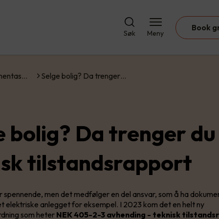
Book g
Søk
Meny
umentas…
Selge bolig? Da trenger…
e bolig? Da trenger du
isk tilstandsrapport
er spennende, men det medfølger en del ansvar, som å ha dokume
det elektriske anlegget for eksempel. I 2023 kom det en helt ny
ordning som heter
NEK 405-2-3 avhending - teknisk tilstand