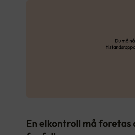
Du må nå 
tilstandsrappo
En elkontroll må foretas 