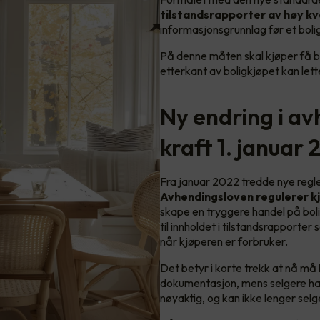
tilstandsrapporter av høy kv
informasjonsgrunnlag før et boligk
På denne måten skal kjøper få be
etterkant av boligkjøpet kan lett
Ny endring i av
kraft 1. januar
Fra januar 2022 tredde nye regler 
Avhendingsloven regulerer k
skape en tryggere handel på bol
til innholdet i tilstandsrapporte
når kjøperen er forbruker.
Det betyr i korte trekk at nå må 
dokumentasjon, mens selgere har 
nøyaktig, og kan ikke lenger sel